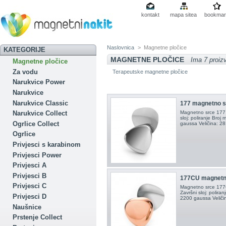
kontakt
mapa sitea
bookmar
Naslovnica
>
Magnetne pločice
KATEGORIJE
MAGNETNE PLOČICE
Ima 7 proiz
Magnetne pločice
Za vodu
Terapeutske magnetne pločice
Narukvice Power
Narukvice
Narukvice Classic
177 magnetno s
Magnetno srce 177 M
Narukvice Collect
sloj: poliranje Bro
Ogrlice Collect
gaussa Veličina: 2
Ogrlice
Privjesci s karabinom
Privjesci Power
Privjesci A
Privjesci B
177CU magnetn
Privjesci C
Magnetno srce 177CU
Završni sloj: polir
Privjesci D
2200 gaussa Veliči
Naušnice
Prstenje Collect