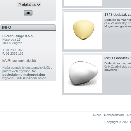
1743 dodatak z
Dodatak za magnetn
čelik Završni sloj: p
Mogućnost graviran
INFO
Lucror usluge d.o.o.
Kosorova 13
10000 Zagreb
T. 01 2305 368
F. 01 2339 132
PP133 dodatak 
info@magnetni-nakit.biz
Dodatak za magnetn
čelik Završni sloj: 
Naša ponuda je dostupna isključivo
graviranja
putem web trgovine.
Ne
posjedujemo maloprodajnu
trgovinu, niti izložbeni salon.
Akcije
Novi proizvodi
Na
Copyright © 2026 M