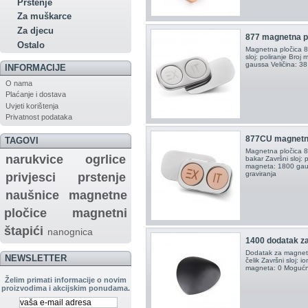
Prstenje
Za muškarce
Za djecu
877 magnetna p
Ostalo
Magnetna pločica 87
sloj: poliranje Bro
gaussa Veličina: 3
INFORMACIJE
O nama
Plaćanje i dostava
Uvjeti korištenja
Privatnost podataka
877CU magnetna
TAGOVI
Magnetna pločica 87
narukvice
ogrlice
bakar Završni sloj: 
magneta: 1800 gau
graviranja
privjesci
prstenje
naušnice
magnetne
pločice
magnetni
štapići
nanognica
1400 dodatak z
Dodatak za magnetn
NEWSLETTER
čelik Završni sloj: io
magneta: 0 Mogućno
Želim primati informacije o novim
proizvodima i akcijskim ponudama.