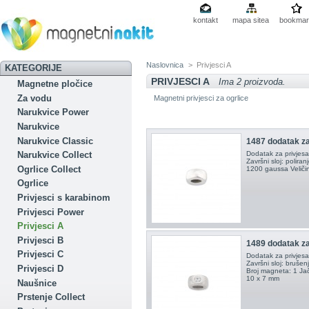
kontakt
mapa sitea
bookmar
Naslovnica
>
Privjesci A
KATEGORIJE
PRIVJESCI A
Ima 2 proizvoda.
Magnetne pločice
Za vodu
Magnetni privjesci za ogrlice
Narukvice Power
Narukvice
Narukvice Classic
1487 dodatak za
Dodatak za privjesak
Narukvice Collect
Završni sloj: polir
Ogrlice Collect
1200 gaussa Veliči
Ogrlice
Privjesci s karabinom
Privjesci Power
Privjesci A
Privjesci B
1489 dodatak za
Privjesci C
Dodatak za privjesak
Završni sloj: brušen
Privjesci D
Broj magneta: 1 Ja
10 x 7 mm
Naušnice
Prstenje Collect