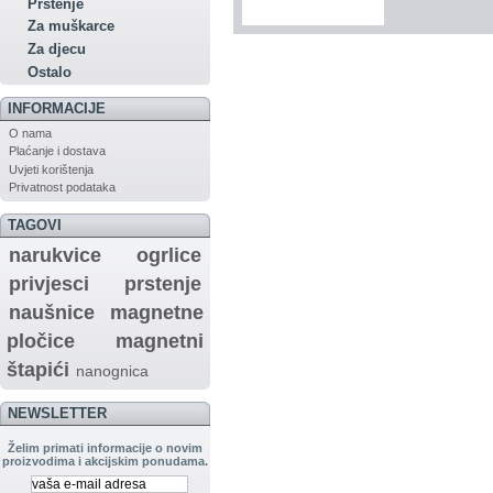
Prstenje
Za muškarce
Za djecu
Ostalo
INFORMACIJE
O nama
Plaćanje i dostava
Uvjeti korištenja
Privatnost podataka
TAGOVI
narukvice
ogrlice
privjesci
prstenje
naušnice
magnetne
pločice
magnetni
štapići
nanognica
NEWSLETTER
Želim primati informacije o novim
proizvodima i akcijskim ponudama.