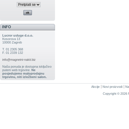
INFO
Lucror usluge d.o.o.
Kosorova 13
10000 Zagreb
T. 01 2305 368
F. 01 2339 132
info@magnetni-nakit.biz
Naša ponuda je dostupna isključivo
putem web trgovine.
Ne
posjedujemo maloprodajnu
trgovinu, niti izložbeni salon.
Akcije
Novi proizvodi
Na
Copyright © 2026 M