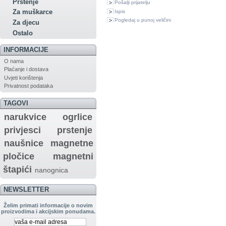
Prstenje
Pošalji prijatelju
Za muškarce
Ispis
Pogledaj u punoj veličini
Za djecu
Ostalo
INFORMACIJE
O nama
Plaćanje i dostava
Uvjeti korištenja
Privatnost podataka
TAGOVI
narukvice
ogrlice
privjesci
prstenje
naušnice
magnetne
pločice
magnetni
štapići
nanognica
NEWSLETTER
Želim primati informacije o novim
proizvodima i akcijskim ponudama.