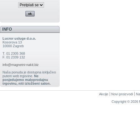
INFO
Lucror usluge d.o.o.
Kosorova 13
10000 Zagreb
T. 01 2305 368
F. 01 2339 132
info@magnetni-nakit.biz
Naša ponuda je dostupna isključivo
putem web trgovine.
Ne
posjedujemo maloprodajnu
trgovinu, niti izložbeni salon.
Akcije
Novi proizvodi
Na
Copyright © 2026 M