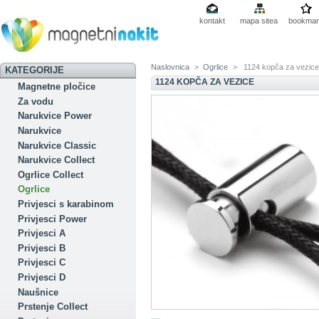
kontakt
mapa sitea
bookmar
Naslovnica
>
Ogrlice
>
1124 kopča za vezic
KATEGORIJE
1124 KOPČA ZA VEZICE
Magnetne pločice
Za vodu
Narukvice Power
Narukvice
Narukvice Classic
Narukvice Collect
Ogrlice Collect
Ogrlice
Privjesci s karabinom
Privjesci Power
Privjesci A
Privjesci B
Privjesci C
Privjesci D
Naušnice
Prstenje Collect