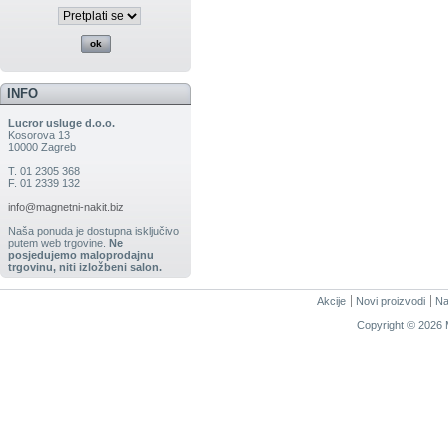
INFO
Lucror usluge d.o.o.
Kosorova 13
10000 Zagreb
T. 01 2305 368
F. 01 2339 132
info@magnetni-nakit.biz
Naša ponuda je dostupna isključivo
putem web trgovine.
Ne
posjedujemo maloprodajnu
trgovinu, niti izložbeni salon.
Akcije
Novi proizvodi
Na
Copyright © 2026 M