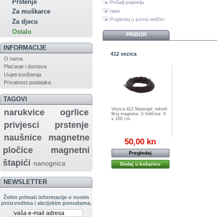
Prstenje
Pošalji prijatelju
Za muškarce
Ispis
Pogledaj u punoj veličini
Za djecu
Ostalo
PRIBOR
INFORMACIJE
412 vezica
O nama
Plaćanje i dostava
Uvjeti korištenja
Privatnost podataka
TAGOVI
Vezica 412 Materijal: tekstil
narukvice
ogrlice
Broj magneta: 0 Veličina: 6
x 100 cm
privjesci
prstenje
naušnice
magnetne
50,00 kn
pločice
magnetni
Pregledaj
štapići
nanognica
Dodaj u košaricu
NEWSLETTER
Želim primati informacije o novim
proizvodima i akcijskim ponudama.