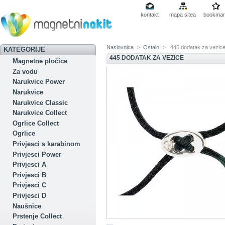
kontakt
mapa sitea
bookmar
Naslovnica
>
Ostalo
>
445 dodatak za vezic
KATEGORIJE
445 DODATAK ZA VEZICE
Magnetne pločice
Za vodu
Narukvice Power
Narukvice
Narukvice Classic
Narukvice Collect
Ogrlice Collect
Ogrlice
Privjesci s karabinom
Privjesci Power
Privjesci A
Privjesci B
Privjesci C
Privjesci D
Naušnice
Prstenje Collect